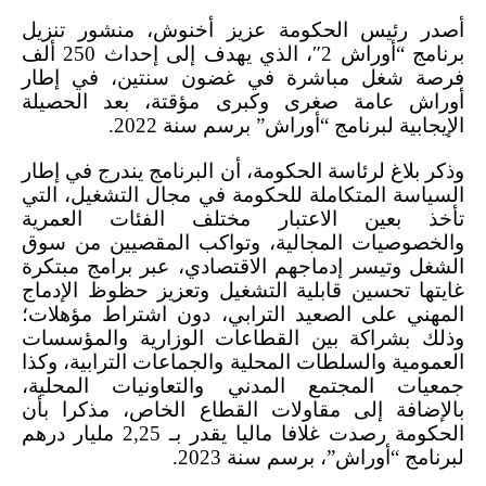
أصدر رئيس الحكومة عزيز أخنوش، منشور تنزيل
برنامج “أوراش 2″، الذي يهدف إلى إحداث 250 ألف
فرصة شغل مباشرة في غضون سنتين، في إطار
أوراش عامة صغرى وكبرى مؤقتة، بعد الحصيلة
الإيجابية لبرنامج “أوراش” برسم سنة 2022.
وذكر بلاغ لرئاسة الحكومة، أن البرنامج يندرج في إطار
السياسة المتكاملة للحكومة في مجال التشغيل، التي
تأخذ بعين الاعتبار مختلف الفئات العمرية
والخصوصيات المجالية، وتواكب المقصيين من سوق
الشغل وتيسر إدماجهم الاقتصادي، عبر برامج مبتكرة
غايتها تحسين قابلية التشغيل وتعزيز حظوظ الإدماج
المهني على الصعيد الترابي، دون اشتراط مؤهلات؛
وذلك بشراكة بين القطاعات الوزارية والمؤسسات
العمومية والسلطات المحلية والجماعات الترابية، وكذا
جمعيات المجتمع المدني والتعاونيات المحلية،
بالإضافة إلى مقاولات القطاع الخاص، مذكرا بأن
الحكومة رصدت غلافا ماليا يقدر بـ 2,25 مليار درهم
لبرنامج “أوراش”، برسم سنة 2023.