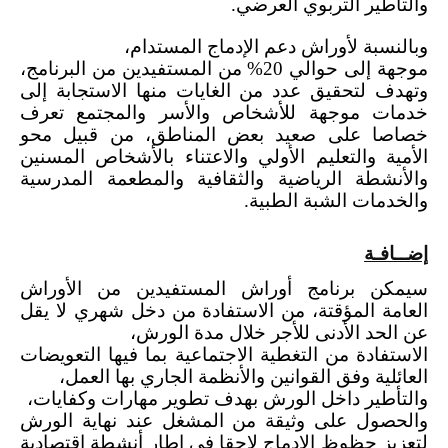
والتأطير التربوي العرضي.
وبالنسبة لأوراش دعم الإدماج المستدام،
موجهة إلى حوالي 20% من المستفيدين من البرنامج،
وتهدف لتحقيق عدد من الغايات منها الاستجابة إلى
خدمات موجهة للأشخاص والأسر والمجتمع تعرف
خصاصا على صعيد بعض المناطق، من قبيل محو
الأمية والتعليم الأولي والاعتناء بالأشخاص المسنين
والأنشطة الرياضية والثقافية والمطعمة المدرسية
والخدمات الشبة الطبية.
إضــافـة
سيمكن برنامج أوراش المستفيدين من الأوراش
العامة المؤقتة، من الاستفادة من دخل شهري لا يقل
عن الحد الأدنى للأجر خلال مدة الورش،
الاستفادة من التغطية الاجتماعية بما فيها التعويضات
العائلية وفق القوانين والأنظمة الجاري بها العمل،
والتأطير داخل الورش بهدف تطوير مهارات وكفايات،
والحصول على وثيقة من المشغل عند نهاية الورش
لتعزيز حظوظ الإدماج لاحقا في إطار أنشطة اقتصادية