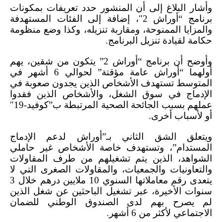
وأشار البلاغ إلى أن المنشور حدد تعريفات بمكونات
برنامج “أوراش 2″، إضافة إلى الفئات المستهدفة
والمزايا الممنوحة، ومقاربة تنزيله، وكذا وضع منظومة
حكامة لقيادة تنزيل البرنامج.
وأوضح أن برنامج “أوراش 2” يتكون من شقين، يهم
أولهما “أوراش عامة مؤقتة” لحوالي 6 أشهر في
المتوسط تستهدف الأشخاص الذين يجدون صعوبة في
الإدماج في سوق الشغل، والأشخاص الذين فقدوا
عملهم بسبب الجائحة الصحية المرتبطة ب”كوفيد-19″
أو لأسباب أخرى.
ويتعلق الشق الثاني بـ”أوراش لدعم الإدماج
المستدام”، وتستهدف خاصة الأشخاص غير حاملي
الشواهد، الذين يتم تشغيلهم من طرف المقاولات
والتعاونيات والجمعيات، والمقاولات الصغرى التي لا
يتعدى رقم معاملاتها السنوي 10 ملايين درهم خلال 3
سنوات الأخيرة، عبر تشغيل الباحثين عن شغل الذين
لم يصرح بهم لدى الصندوق الوطني للضمان
الاجتماعي لأكثر من 6 أشهر.