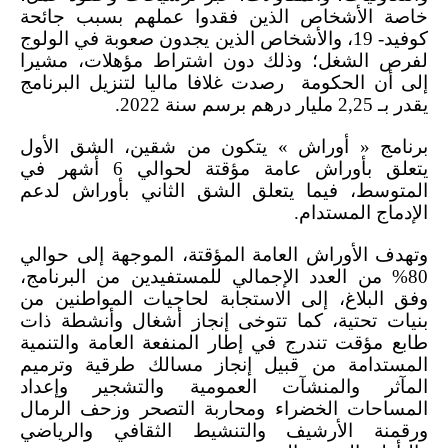
خاصة الأشخاص الذين فقدوا عملهم بسبب جائحة
كوفيد- 19، والأشخاص الذين يجدون صعوبة في الولوج
لفرص الشغل؛ وذلك دون اشتراط مؤهلات، مشيرا
إلى أن الحكومة رصدت غلافا ماليا لتنزيل البرنامج
يقدر بـ 2,25 مليار درهم برسم سنة 2022.
برنامج « أوراش » يتكون من شقين، الشق الأول
يتعلق بأوراش عامة مؤقتة لحوالي 6 أشهر في
المتوسط، فيما يتعلق الشق الثاني بأوراش لدعم
الإدماج المستدام.
وتهدف الأوراش العامة المؤقتة، الموجهة إلى حوالي
80% من العدد الإجمالي للمستفيدين من البرنامج،
وفق البلاغ، إلى الاستجابة لحاجيات المواطنين من
بنيات تحتية، كما تتوخى إنجاز أشغال وأنشطة ذات
طابع مؤقت تندرج في إطار المنفعة العامة والتنمية
المستدامة من قبيل إنجاز مسالك طرقية وترميم
المآثر والمنشآت العمومية والتشجير وإعداد
المساحات الخضراء ومحاربة التصحر وزحف الرمال
ورقمنة الأرشيف والتنشيط الثقافي والرياضي