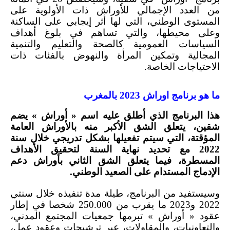
من العدد الإجمالي للأوراش ذات الأولوية على
المستوى الوطني، التي لها أثر إيجابي على الساكنة
وعلى محيطها، والتي تساهم في بلوغ أهداف
السياسات العمومية كالصحة والتعليم والتنمية
المجالية وتمكين المرأة والنهوض بالفئات ذات
الاحتياجات الخاصة.
ما هو برنامج اوراش 2023 بالمغرب
هذا البرنامج الذي أطلق عليه اسم « أوراش » يضم
شقين، يتعلق الشق الأكبر منه بالأوراش العامة
المؤقتة، التي سيتم تفعيلها بشكل تدريجي خلال سنة
2022 مع تحديد نهاية السنة لتحقيق الأهداف
المسطرة، فيما يتعلق الشق الثاني بأوراش دعم
الإدماج المستدام على الصعيد الوطني.
وسيستفيد من البرنامج، طيلة مدة تنفيذه خلال سنتي
2022 و2023 ما يقرب من 250.000 شخصا في إطار
عقود « أوراش » تبرمها جمعيات المجتمع المدني،
والتعاونيات، والمقاولات، عبر ترشيحات وعقود عمل،