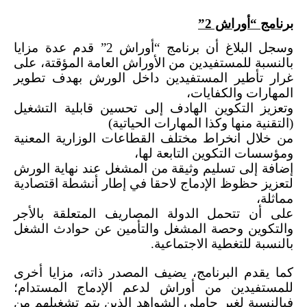
برنامج “أوراش 2”
وسجل البلاغ أن برنامج “أوراش 2” قدم عدة مزايا
بالنسبة للمستفيدين من الأوراش العامة المؤقتة، على
غرار تأطير المستفيدين داخل الورش بهدف تطوير
المهارات والكفايات،
وتعزيز التكوين الهادف إلى تحسين قابلية التشغيل
(التقنية منها وكذا المهارات الحياتية)
من خلال انخراط مختلف القطاعات الوزارية المعنية
ومؤسسات التكوين التابعة لها،
إضافة إلى تسليم وثيقة من المشغل عند نهاية الورش
لتعزيز حظوظ الإدماج لاحقا في إطار أنشطة اقتصادية
مماثلة،
على أن تتحمل الدولة المصاريف المتعلقة بالأجر
والتكوين وحصة المشغل والتأمين عن حوادث الشغل
بالنسبة للتغطية الاجتماعية.
كما يقدم البرنامج، يضيف المصدر ذاته، مزايا أخرى
للمستفيدين من أوراش لدعم الإدماج المستدام؛
فبالنسبة لغير حاملي الشواهد الذين يتم تشغيلهم من