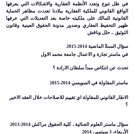
في ظل تنوع وتعدد الأنظمة العقارية والاشكالات التي يعرفها
الواقع القانوني للملكية العقارية ببلادنا تعددت مظاهر الحماية
القانونية للمالك على ملكيته خاصة بعد التعديلات التي عرفها
ظهير التحفيظ العقاري وضدور مدونة الحقوق العينية وقانون
التوثيق .. حلل وناقش
سؤال السنةً الماضية 2014-2015
في ماستر تجارة و الاعمال جامعة محمد الاول
تحدث عن انتكاص مبدأ سلطان الارادة ؟
ماستر المقاولة في السويسي 2014-2015
الاطار القانوني للمقاولة اي تقييم للاصلاحات خلال العقد الاخير
؟
ﺳﺆﺍﻝ ﻣﺎﺳﺘﺮ ﺍﻟﻌﻠﻮﻡ ﺍﻟﺠﻨﺎﺋﻴﺔ ، ﻛﻠﻴﺔ ﺍﻟﺤﻘﻮﻕ ﻣﺮﺍﻛﺶ 2014-2013
ﺍﻷﺭﺑﻌﺎﺀ، 3 ﺳﺒﺘﻤﺒﺮ،
2014