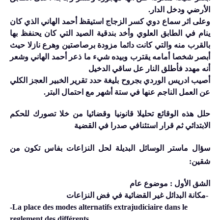
الأرضي ودخل الدار
.
وعلى اثر سماع دوي كسر الزجاج استيقظ أحمد الهاني الذي كان
ينام في الطابق العلوي وأخد بندقية الصيد التي كان يحنفظ بها
بالقرب منه والتي كانت دائما مزودة برصاصتين وهرع نازلا حيث
أبصر شخصا أمامه يقترب وبيده شيء ما ذعر أحمد الهاني وشعر
أنه مهدد فأطلق النار عل ساقي الدخيل
أصيب ادريس الوردي بجروح بليغة حدد تقرير الخبير العجز الكلي
عن العمل الناجم عنها في ستة أشهر مع احتمال البتر
.
حلل هذه الوقائع تحليلا قانونيا وقضائيا من خلا تصورك للحكم
الابتدائي ثم قرار استئنافي صدرا في القضية
سؤال ماستر الوسائل البديلة لحل النزاعات بفاس تكون من
شقين
:
الشق الأول : موضوع عام
-
مكانة البدائل غير القضائية في فض النزاعات
-La place des modes alternatifs extrajudiciaire dans le
reglement des différents