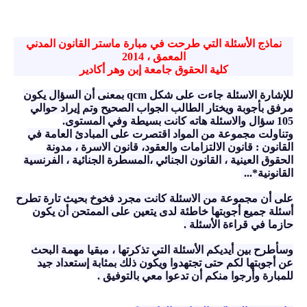
نماذج الأسئلة التي طرحت في مبارة ماستر القانون المدني
المعمق ، 2014
كلية الحقوق جامعة إبن وهر أكادير
للإشارة الاسئلة جاءت على شكل qcm بمعنى أن السؤال يكون
مرفق بأجوبة ويختار الطالب الجواب الصحيح وتم إيراد حوالي
105 سؤال والاسئلة هاته كانت بسيطة وفي المستوى.
وتناولت مجموعة من المواد اقتصرت على المبادئ العامة في
القانون : قانون الالتزامات والعقود، قانون الاسرة ، مدونة
الحقوق العينية ، القانون الجنائي ،المسطرة الجنائية ، الفرنسية
القانونية*...
على أن مجموعة من الاسئلة كانت مجرد فخوخ بحيث تارة تطرح
أسئلة جميع أجوبتها خاطئة لدى يتعين على الممتحن أن يكون
حازما في قراءة الأسئلة .
وسأطرح بين أيديكم الأسئلة التي تذكرتها ، مبقيا مهمة البحث
عن أجوبتها لكم حتى تجتهدوا ويكون ذلك بمثابة إستعداد جيد
للمبارة وأرجوا منكم أن تدعوا معي بالتوفيق .