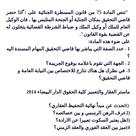
"
ﺗﻨﺺ ﺍﻟﻤﺎﺩﺓ 75 ﻣﻦ ﻗﺎﻧﻮﻥ ﺍﻟﻤﺴﻄﺮﺓ ﺍﻟﺠﻨﺎﺋﻴﺔ ﻋﻠﻰ : ّﺍﺫﺍ ﺣﻀﺮ
ﻗﺎﺿﻲ ﺍﻟﺘﺤﻘﻴﻖ ﺑﻤﻜﺎﻥ ﺍﻟﺠﻨﺎﻳﺔ ﺃﻭ ﺍﻟﺠﻨﺤﺔ ﺍﻟﻤﺘﻠﺒﺲ ﺑﻬﺎ , ﻓﺎﻥ ﺍﻟﻮﻛﻴﻞ
ﺍﻟﻌﺎﻡ ﻟﻠﻤﻠﻚ ﺃﻭ ﻭﻛﻴﻞ ﺍﻟﻤﻠﻚ ﻭ ﺿﺒﺎﻁ ﺍﻟﺸﺮﻃﺔ ﺍﻟﻘﻀﺎﺋﻴﺔ ﻳﺘﺨﻠﻮﻥ ﻟﻪ
ﻋﻦ ﺍﻟﻘﻀﻴﺔ ﺑﻘﻮﺓ ﺍﻟﻘﺎﻧﻮﻥ
."
ﻋﻠﻰ ﺿﻮﺀ ﻫﺬﻩ ﺍﻟﻤﺎﺩﺓ
:
1 -
ﺣﺪﺩ ﺍﻟﺼﻔﺔ ﺍﻟﺘﻲ ﻳﺒﺎﺷﺮ ﺑﻬﺎ ﻗﺎﺿﻲ ﺍﻟﺘﺤﻘﻴﻖ ﺍﻟﻤﻬﺎﻡ ﺍﻟﻤﺴﻨﺪﺓ ﺍﻟﻴﻪ
؟
2 -
ﺍﻟﺠﻬﺔ ﺍﻟﺘﻲ ﺗﻘﻮﻡ ﺑﺎﻋﻼﻣﻪ ﺑﻮﻗﻮﻉ ﺍﻟﺠﺮﻳﻤﺔ؟
3- ﻓﻲ ﻧﻈﺮﻙ ﻫﻞ ﻫﻨﺎﻙ ﺗﻨﺎﺯﻉ ﻟﻼﺧﺘﺼﺎﺹ ﺑﻴﻦ ﺍﻟﻨﻴﺎﺑﺔ اﻟﻌﺎﻣﺔ ﻭ
ﻗﺎﺿﻲ ﺍﻟﺘﺤﻘﻴﻖ؟
ماستر العقار والتعمير كلية الحقوق الدار البيضاء 2014
1)
تحدث عن مبدأ نهائية التحفيظ العقاري؟
2)
عرف الرهن الرسمي و بين خصائصه؟
3)
هل يعتبر السكوت تعبيرا عن الارادة؟
4)ميز بين العقد الفوري والعقد الزمني؟