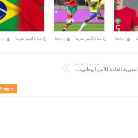
brahim
منذ 2 أشهر تقريبا
brahim
منذ 2 أشهر تقريبا
ahim
الموضوع السابق
المديرية العامة للأمن الوطني: مباراة توظيف 68 عميد شرطة و420 ضابط شرطة و80 ضابط امن و1450 مفتش شرطة و3838 حارس أمن. آخر أجل 2 غشت 2022