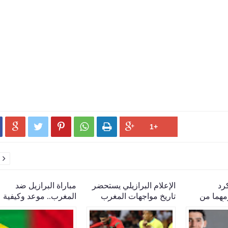






كرد
الإعلام البرازيلي يستحضر
مباراة البرازيل ضد
مهما من
تاريخ مواجهات المغرب
المغرب.. موعد وكيفية
أس العالم
والبرازيل قبل قمة كأس
مشاهدة البث المباشر له
العالم 2026
مجانًا