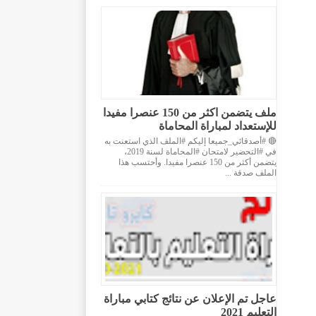
ملف يتضمن اكثر من 150 عنصرا مفيدا
للإستعداد لمباراة المحاماة
🔴 #أصدقائي_جميعا إليكم #الملف الذي استعنت به
في #التحضير لامتحان #المحاماة لسنة 2019،
يتضمن أكثر من 150 عنصرا مفيدا. وأحتسب هذا
الملف صدقة ...
عاجل تم الإعلان عن نتائج كتابي مباراة
التعليم 2021