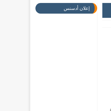
إعلان أدسنس
ة