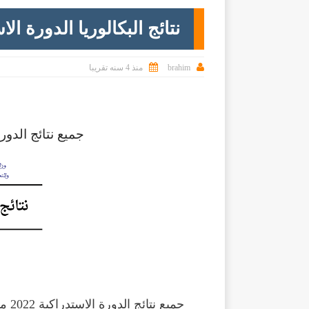
نتائج البكالوريا الدورة الاستد


brahim
منذ 4 سنه تقريبا
جميع نتائج الدورة الاستدراكية
جميع