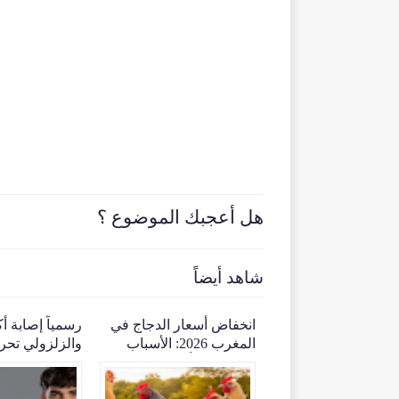
هل أعجبك الموضوع ؟
شاهد أيضاً
ء طفلة بشفشاون
انخفاض أسعار الدجاج في
رسمياً إصابة أ
ر السلطات وعمليات
المغرب 2026: الأسباب
والزلزولي تحر
 واسعة بحثا عنها
الحقيقية وتأثيرها على
المشاركة في ك
المستهلكين والمربين
2026