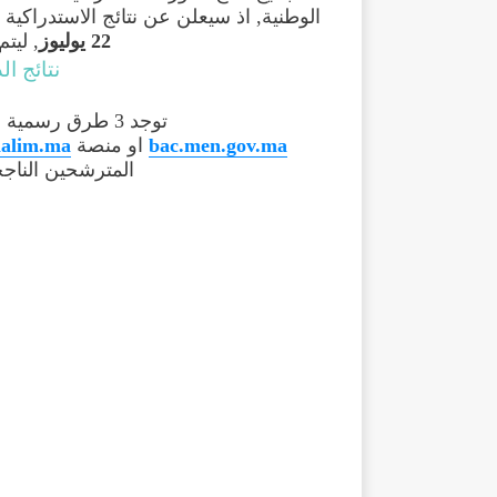
الوطنية, اذ سيعلن عن نتائج الاستدراكية 2022 بالمغرب دورة يوليوز ابتداء من منتصف الليل من
22 يوليوز
, ليت
نتائج الدور
توجد 3 طرق رسمية للاطلاع على نقط ونتائج البكالوريا اما عبر موقع
bac.men.gov.ma
او منصة
alim.ma
المترشحين الناج