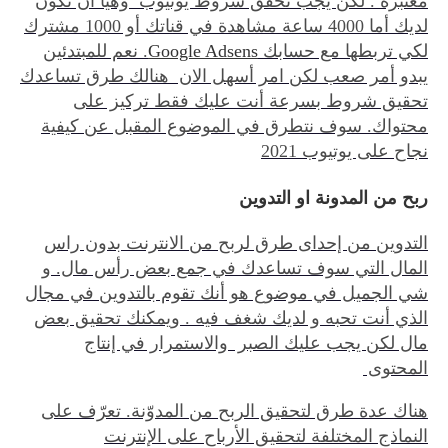
معتبرة . لكن يجب تحقق شروط يوتيوب وهيا أن تكون
لديك أما 4000 ساعة مشاهدة في قناتك أو 1000 مشترك
لكي تربطها مع حسابك
Google Adsens
. نعم للمبتدئين
يبدو أمر صعب لكن امر أسهل الان هنالك طرق تساعدك
تحقيق شروط بسرعة أنت عليك فقط تركيز على
محتواك. سوف نتطرق في الموضوع المقبل عن كيفية
نجاح على يوتيوب 2021
ربح من المدونة او التدوين
التدوين من إحداى طرق لربح من الانترنت بدون راس
المال التي سوف تساعدك في جمع بعض رأس مال. و
شي الجميل في موضوع هو أنك تقوم بالتدوين في مجال
الذي أنت تحبه و لديك شغف فيه . ويمكنك تحقيق بعض
مال لكن يجب عليك الصبر والاستمرار في إنتاج
المحتوى
هناك عدة طرق لتحقيق الربح من المدوّنة. تعرّف على
النماذج المختلفة لتحقيق الأرباح على الإنترنت