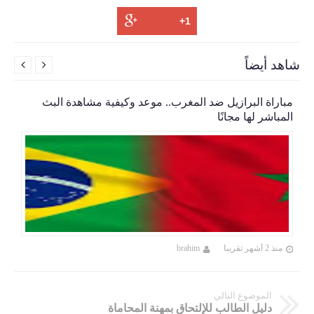
شاهد أيضاً


مباراة البرازيل ضد المغرب.. موعد وكيفية مشاهدة البث
المباشر لها مجانًا
منذ 2 أشهر تقريبا
brahim
الموضوع التالي
دليل الطالب للإلتحاق بمهنة المحاماة