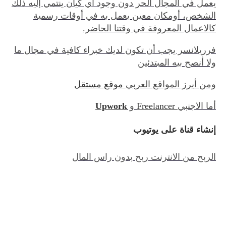
يعمل في المجال الحر دون وجود أي كيان ينتمي إليه ذلك
الشخص، أومكان معين يعمل به في أوقات رسمية
كالاعمال المعروفة في وقتنا الحاضر.
فرريلانسر يجب أن تكون لديك خبراء كافية في مجال ما
ولا أنصح بيه المبتدئين
ومن أبرز المواقع العربي
موقع مستقل
أما الاجنبي
Freelancer
و
Upwork
إنشاء قناة على يوتيوب
الربح من الانترنت ربح بدون راس المال