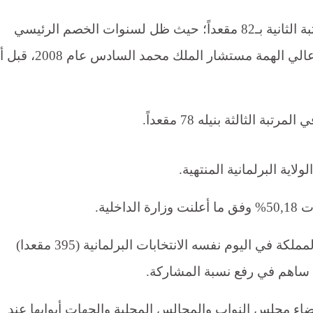
وحلّ حزب الأصالة والمعاصرة في المرتبة الثانية بـ82 مقعداً؛ حيث ظل لسنوات الخصم الرئيسي
لـ"العدالة والتنمية" منذ أن أسسه فؤاد عالي الهمة مستشار الملك محمد السا
الثالثة بنيله 78 مقعداً.
اية البرلمانية المنتهية.
خلية.
وشمل الاقتراع للمرة الأولى في تاريخ المملكة في اليوم نفسه الانتخابات البرلمانية (395 مقعدا)
اء مجلس النواب والمجالس المحلية والجهات أبوابها عند