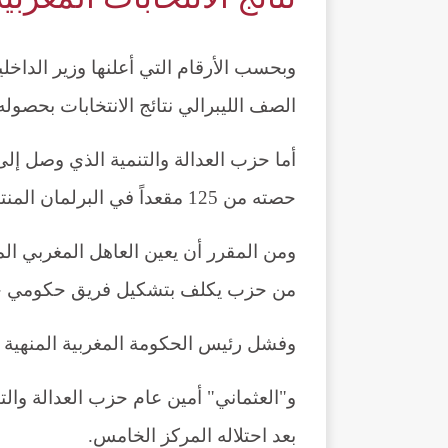
وبحسب الأرقام التي أعلنها وزير الداخ
الصف الليبرالي نتائج الانتخابات بحصوله على 97 مقعداً من أصل 395 بعد فرز 97% 
حصته من 125 مقعداً في البرلمان المنتهية ولايته إلى 12 مقعداً فقط، وفق وكالة الأنباء الفرنسية.
ومن المقرر أن يعين العاهل المغربي الم
من حزب يكلف بتشكيل فريق حكومي جديد لـ5 أعوام، خلفاً لسعد الدين
وفشل رئيس الحكومة المغربية المنهية و
و"العثماني" أمين عام حزب العدالة والت
بعد احتلاله المركز الخامس.