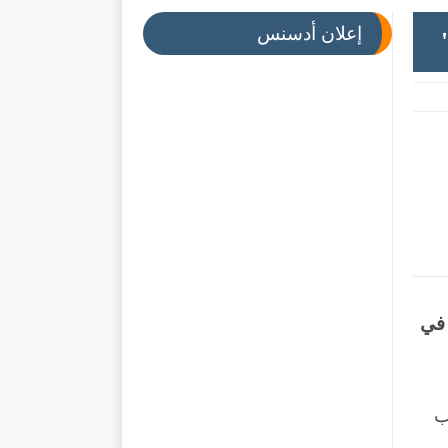
إعلان أدسنس
 في
ب