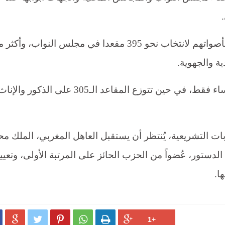
كان الناخبون المغاربة قد أدلوا الأربعاء بأصواتهم لانتخاب نحو 395 مقعدا في مجلس النواب، وأك
وخصصت المملكة 90 مقعداً حصرياً للنساء فقط، في حين تتوزع المقاعد الـ305 على الذكور والإن
خابات التشريعية، يُنتظر أن يستقبل العاهل المغربي، الملك م
لدستور، عُضواً من الحزب الحائز على المرتبة الأولى، وتعيي
ا.




