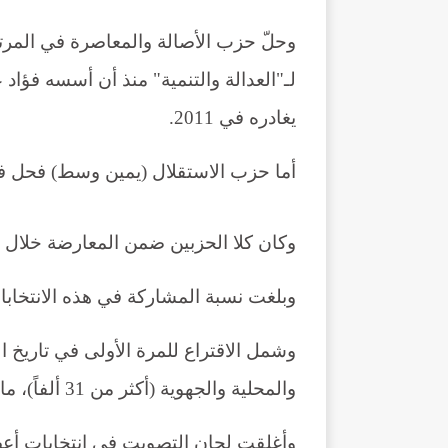
يغادره في 2011.
أما حزب الاستقلال (يمين وسط) فحل في المرتبة 
وكان كلا الحزبين ضمن المعارضة خلال الول
وبلغت نسبة المشاركة في هذه الانتخابات 50,18% وفق ما أعلنت وزارة الدا
والمحلية والجهوية (أكثر من 31 ألفاً)، ما ساهم في رفع نسبة المشاركة.
وأغلقت لجان التصويت في انتخابات أعض