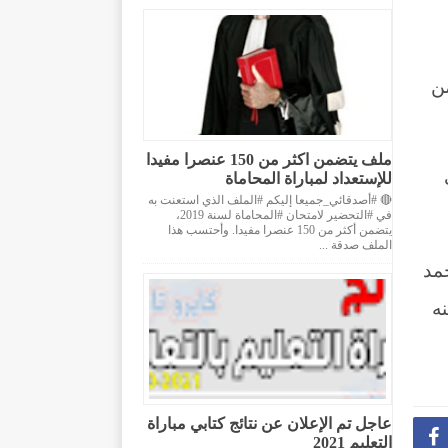
ثر من
ملف يتضمن اكثر من 150 عنصرا مفيدا
اث
للإستعداد لمباراة المحاماة
🔴 #أصدقائي_جميعا إليكم #الملف الذي استعنت به
في #التحضير لامتحان #المحاماة لسنة 2019،
يتضمن أكثر من 150 عنصرا مفيدا. وأحتسب هذا
الملف صدقة ...
حمد
نه
عاجل تم الإعلان عن نتائج كتابي مباراة

التعليم 2021