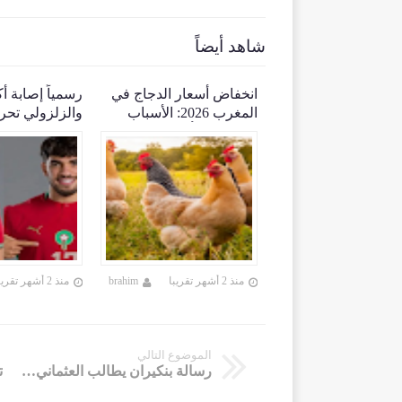
شاهد أيضاً
ء طفلة بشفشاون
انخفاض أسعار الدجاج في
رسمياً إصابة أ
ر السلطات وعمليات
المغرب 2026: الأسباب
والزلزولي تحر
 واسعة بحثا عنها
الحقيقية وتأثيرها على
المشاركة في ك
المستهلكين والمربين
2026
brahim
منذ 2 أشهر تقريبا
brahim
منذ 2 أشهر تقريبا
الموضوع التالي
رسالة بنكيران يطالب العثماني بالإستقالة