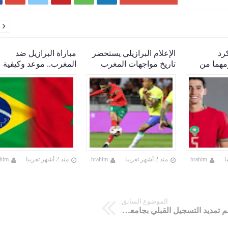

كرد
الإعلام البرازيلي يستحضر
مباراة البرازيل ضد
مهما من
تاريخ مواجهات المغرب
المغرب.. موعد وكيفية
أس العالم
والبرازيل قبل قمة كأس
مشاهدة البث المباشر له
العالم 2026
مجانًا
brahim
منذ 2 أشهر تقريبا
brahim
منذ 2 أشهر تقريبا
ahim
الموضوع السابق
تم تمديد التسجيل القبلي بجامعة ابن زهر الى غاية 10 شتنبر 2021