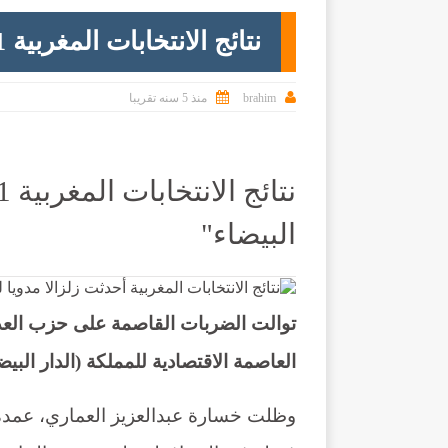
نتائج الانتخابات المغربية 2021.. يوم أسود للإخوان في "الدار البيضاء"


brahim
منذ 5 سنه تقريبا
البيضاء"
نتائج الانتخابات المغرب
توالت الضربات القاصمة على حزب العدا
العاصمة الاقتصادية للمملكة (الدار البيضا
وظلت خسارة عبدالعزيز العماري، عمدة 