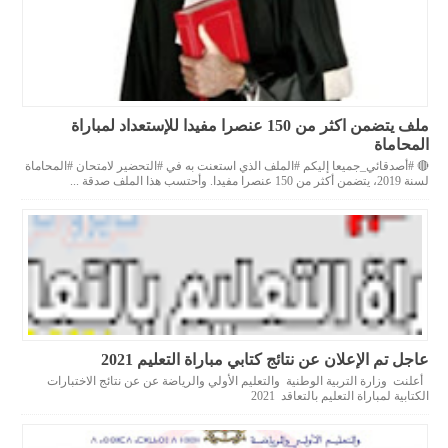
ملف يتضمن اكثر من 150 عنصرا مفيدا للإستعداد لمباراة
المحاماة
🔴 #أصدقائي_جميعا إليكم #الملف الذي استعنت به في #التحضير لامتحان #المحاماة
لسنة 2019، يتضمن أكثر من 150 عنصرا مفيدا. وأحتسب هذا الملف صدقة ...
عاجل تم الإعلان عن نتائج كتابي مباراة التعليم 2021
أعلنت وزارة التربية الوطنية والتعليم الأولي والرياضة عن عن نتائج الاختبارات
الكتابية لمباراة التعليم بالتعاقد 2021