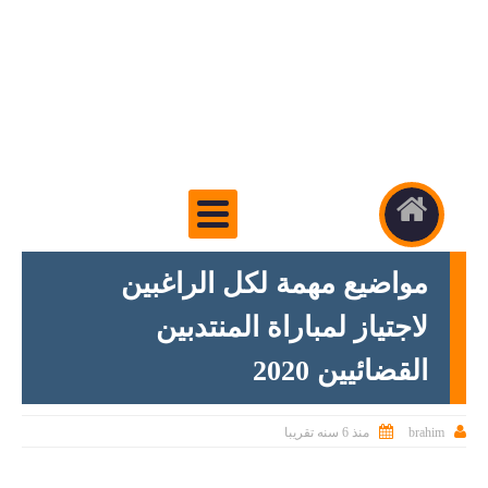
مواضيع مهمة لكل الراغبين
لاجتياز لمباراة المنتدبين
القضائيين 2020


brahim
منذ 6 سنه تقريبا